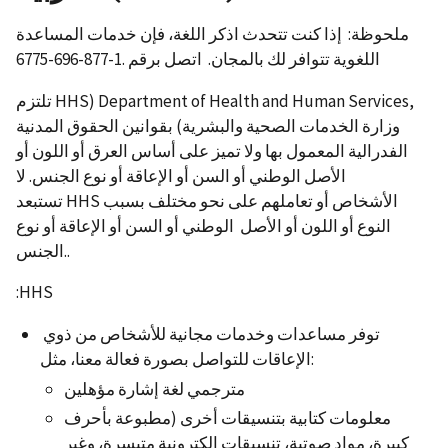
ملحوظة: إذا كنت تتحدث اذكر اللغة، فإن خدمات المساعدة
اللغوية تتوافر لك بالمجان. اتصل برقم .1-877-696-6775
تلتزم HHS) Department of Health and Human Services,
وزارة الخدمات الصحية والبشرية) بقوانين الحقوق المدنية
الفدرالية المعمول بها ولا تميز على أساس العرق أو اللون أو
الأصل الوطني أو السن أو الإعاقة أو نوع الجنس. لا
تستبعد HHS الأشخاص أو تعاملهم على نحو مختلف بسبب
النوع أو اللون أو الأصل الوطني أو السن أو الإعاقة أو نوع
الجنس..
:HHS
توفر مساعدات وخدمات مجانية للأشخاص من ذوي
الإعاقات للتواصل بصورة فعالة معنا، مثل:
مترجمي لغة إشارة مؤهلين
معلومات كتابية بتنسيقات أخرى (مطبوعة بأحرف
كبيرة، مواد صوتية، تنسيقات إلكترونية متيسرة، وغير