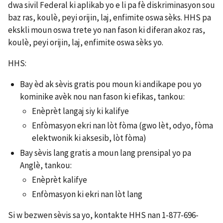
dwa sivil Federal ki aplikab yo e li pa fè diskriminasyon sou
baz ras, koulè, peyi orijin, laj, enfimite oswa sèks. HHS pa
ekskli moun oswa trete yo nan fason ki diferan akoz ras,
koulè, peyi orijin, laj, enfimite oswa sèks yo.
HHS:
Bay èd ak sèvis gratis pou moun ki andikape pou yo
kominike avèk nou nan fason ki efikas, tankou:
Enèprèt langaj siy ki kalifye
Enfòmasyon ekri nan lòt fòma (gwo lèt, odyo, fòma
elektwonik ki aksesib, lòt fòma)
Bay sèvis lang gratis a moun lang prensipal yo pa
Anglè, tankou:
Enèprèt kalifye
Enfòmasyon ki ekri nan lòt lang
Si w bezwen sèvis sa yo, kontakte HHS nan 1-877-696-