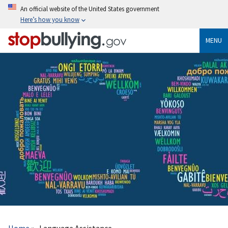
Skip
An official website of the United States government
to
Here’s how you know
main
content
MENU
Breadcrumb