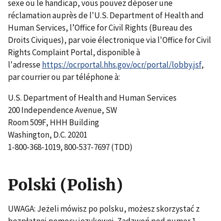
sexe ou le handicap, vous pouvez déposer une
réclamation auprès de l'U.S. Department of Health and
Human Services, l’Office for Civil Rights (Bureau des
Droits Civiques), par voie électronique via l'Office for Civil
Rights Complaint Portal, disponible à
l'adresse
https://ocrportal.hhs.gov/ocr/portal/lobby.jsf
,
par courrier ou par téléphone à:
U.S. Department of Health and Human Services
200 Independence Avenue, SW
Room 509F, HHH Building
Washington, D.C. 20201
1-800-368-1019, 800-537-7697 (TDD)
Polski (Polish)
UWAGA: Jeżeli mówisz po polsku, możesz skorzystać z