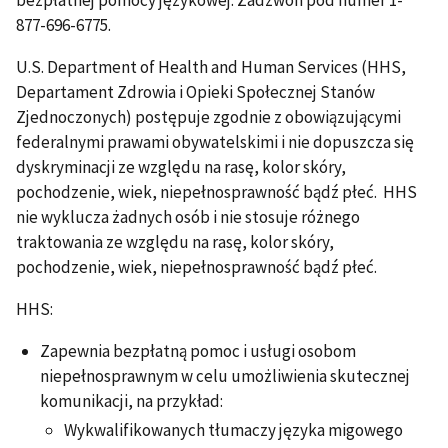
bezpłatnej pomocy językowej. Zadzwoń pod numer 1-
877-696-6775.
U.S. Department of Health and Human Services (HHS,
Departament Zdrowia i Opieki Społecznej Stanów
Zjednoczonych) postępuje zgodnie z obowiązującymi
federalnymi prawami obywatelskimi i nie dopuszcza się
dyskryminacji ze względu na rasę, kolor skóry,
pochodzenie, wiek, niepełnosprawność bądź płeć. HHS
nie wyklucza żadnych osób i nie stosuje różnego
traktowania ze względu na rasę, kolor skóry,
pochodzenie, wiek, niepełnosprawność bądź płeć.
HHS:
Zapewnia bezpłatną pomoc i usługi osobom
niepełnosprawnym w celu umożliwienia skutecznej
komunikacji, na przykład:
Wykwalifikowanych tłumaczy języka migowego