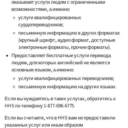
оказывает услуги людям с ограниченными
возможностями, а именно:
услуги квалифицированных
сурдопереводчиков;
письменную информацию в других форматах
(крупный шрифт, аудио формат, доступные
электронные форматы, прочие форматы).
Предоставляет бесплатные услуги перевода
людям, для которых английский не является
основным языком, а именно:
услуги квалифицированных переводчиков;
письменную информацию на других языках.
Если вы нуждаетесь в таких услугах, обратитесь к
HHS по телефону 1-877-696-6775.
Если вы считаете, что в HHS вам не предоставили
указанных услуг или иным образом