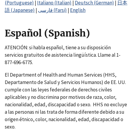
(Portuguese)
|
Italiano (Italian)
|
Deutsch (German)
|
日本
語 (Japanese)
|
فارسی (Farsi)
|
English
Español (Spanish)
ATENCIÓN: si habla español, tiene a su disposición
servicios gratuitos de asistencia lingüística. Llame al 1-
877-696-6775.
El Department of Health and Human Services (HHS,
Departamento de Salud y Servicios Humanos) de EE. UU.
cumple con las leyes federales de derechos civiles
aplicables y no discrimina por motivos de raza, color,
nacionalidad, edad, discapacidad o sexo. HHS no excluye
a las personas ni las trata de forma diferente debido a su
origen étnico, color, nacionalidad, edad, discapacidad o
sexo.