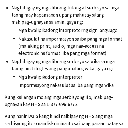
Nagbibigay ng mga libreng tulong at serbisyo sa mga
taong may kapansanan upang mahusay silang
makipag-ugnayan sa amin, gaya ng:
Mga kwalipikadong interpreter ng sign language
Nakasulat na impormasyon sa iba pang mga format
(malaking print, audio, mga naa-access na
electronic na format, iba pang mga format)
Nagbibigay ng mga libreng serbisyo sa wika sa mga
taong hindi Ingles ang pangunahing wika, gaya ng:
Mga kwalipikadong interpreter
Impormasyong nakasulat sa iba pang mga wika
Kung kailangan mo ang mga serbisyong ito, makipag-
ugnayan kay HHS sa 1-877-696-6775.
Kung naniniwala kang hindi naibigay ng HHS ang mga
serbisyong ito o nandiskrimina ito sa ibang paraan batay sa