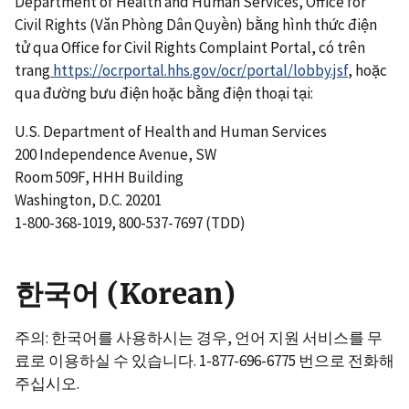
Department of Health and Human Services, Office for
Civil Rights (Văn Phòng Dân Quyền) bằng hình thức điện
tử qua Office for Civil Rights Complaint Portal, có trên
trang
https://ocrportal.hhs.gov/ocr/portal/lobby.jsf
, hoặc
qua đường bưu điện hoặc bằng điện thoại tại:
U.S. Department of Health and Human Services
200 Independence Avenue, SW
Room 509F, HHH Building
Washington, D.C. 20201
1-800-368-1019, 800-537-7697 (TDD)
한국어 (Korean)
주의: 한국어를 사용하시는 경우, 언어 지원 서비스를 무
료로 이용하실 수 있습니다. 1-877-696-6775 번으로 전화해
주십시오.