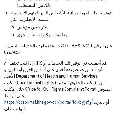
ذلك من التنسيقات)
توفر خدمات لغوية مجانية للأشخاص الذين لغتهم الأساسية
ليست الإنجليزية، مثل:
مترجمين مؤهلين
معلومات مكتوبة بلغات أخرى
إذا كنت بحاجة لهذه الخدمات، اتصل بـ HHS على الرقم .1-877-
696-6775
إذا كنت تعتقد أن HHS قد أخفقت في توفير تلك الخدمات أو
أنها قد ميزت بطريقة أخرى على أساس العرق أو اللون أو
الأصل Department of Health and Human Services،
مكتب Office for Civil Rights (مكتب الحقوق المدنية)، من
خلال مكتب Office for Civil Rights Complaint Portal، المتوفر
على الرابط
https://ocrportal.hhs.gov/ocr/portal/lobby.jsf
أو بالبريد أو
الهاتف على: