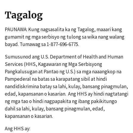
Tagalog
PAUNAWA: Kung nagsasalita ka ng Tagalog, maaari kang
gumamit ng mga serbisyo ng tulong sa wika nang walang
bayad. Tumawag sa 1-877-696-6775.
Sumusunod ang U.S. Department of Health and Human
Services (HHS, Kagawaran ng Mga Serbisyong
Pangkalusugan at Pantao ng U.S.) sa mga naaangkop na
Pampederal na batas sa karapatang sibil at hindi
nandidiskrimina batay sa lahi, kulay, bansang pinagmulan,
edad, kapansanan o kasarian. Ang HHS ay hindi nagtatangi
ng mga tao o hindi nagpapakita ng ibang pakikitungo
dahil sa lahi, kulay, bansang pinagmulan, edad,
kapansanan o kasarian.
Ang HHS ay: