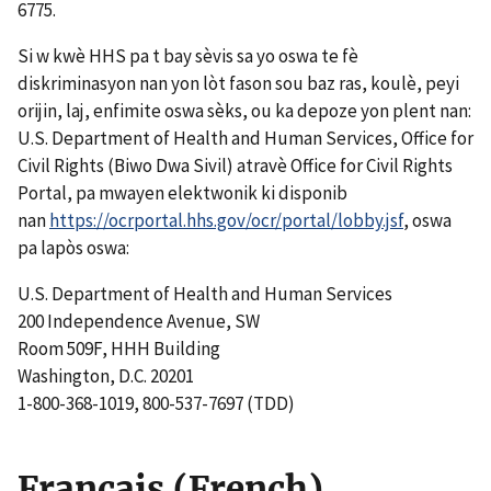
6775.
Si w kwè HHS pa t bay sèvis sa yo oswa te fè
diskriminasyon nan yon lòt fason sou baz ras, koulè, peyi
orijin, laj, enfimite oswa sèks, ou ka depoze yon plent nan:
U.S. Department of Health and Human Services, Office for
Civil Rights (Biwo Dwa Sivil) atravè Office for Civil Rights
Portal, pa mwayen elektwonik ki disponib
nan
https://ocrportal.hhs.gov/ocr/portal/lobby.jsf
, oswa
pa lapòs oswa:
U.S. Department of Health and Human Services
200 Independence Avenue, SW
Room 509F, HHH Building
Washington, D.C. 20201
1-800-368-1019, 800-537-7697 (TDD)
Français (French)