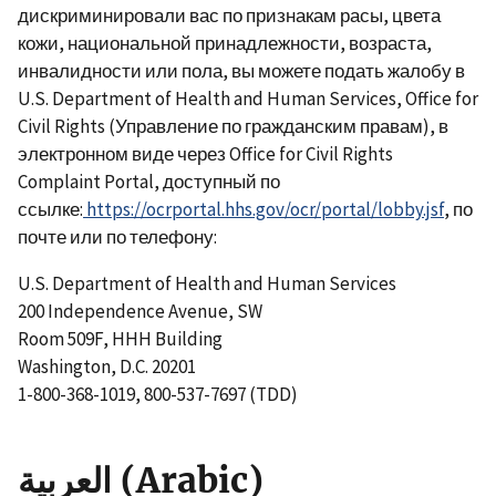
дискриминировали вас по признакам расы, цвета
кожи, национальной принадлежности, возраста,
инвалидности или пола, вы можете подать жалобу в
U.S. Department of Health and Human Services, Office for
Civil Rights (Управление по гражданским правам), в
электронном виде через Office for Civil Rights
Complaint Portal, доступный по
ссылке:
https://ocrportal.hhs.gov/ocr/portal/lobby.jsf
, по
почте или по телефону:
U.S. Department of Health and Human Services
200 Independence Avenue, SW
Room 509F, HHH Building
Washington, D.C. 20201
1-800-368-1019, 800-537-7697 (TDD)
العربية (Arabic)