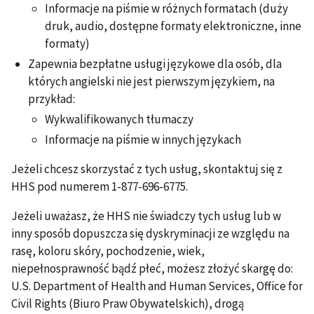
Informacje na piśmie w różnych formatach (duży
druk, audio, dostępne formaty elektroniczne, inne
formaty)
Zapewnia bezpłatne usługi językowe dla osób, dla
których angielski nie jest pierwszym językiem, na
przykład:
Wykwalifikowanych tłumaczy
Informacje na piśmie w innych językach
Jeżeli chcesz skorzystać z tych usług, skontaktuj się z
HHS pod numerem 1-877-696-6775.
Jeżeli uważasz, że HHS nie świadczy tych usług lub w
inny sposób dopuszcza się dyskryminacji ze względu na
rasę, koloru skóry, pochodzenie, wiek,
niepełnosprawność bądź płeć, możesz złożyć skargę do:
U.S. Department of Health and Human Services, Office for
Civil Rights (Biuro Praw Obywatelskich), drogą