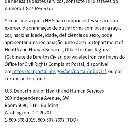
Se necessita destes serviços, contacte HHS através do
número 1-877-696-6775.
Se considera que a HHS não cumpriu estes serviços ou
exerceu discriminação de outra forma com base na raça,
cor, nacionalidade, idade, deficiência ou sexo, pode
apresentar uma reclamação junto de: U.S. Department of
Health and Human Services, Office for Civil Rights
(Gabinete de Direitos Civis), por via electrónica através do
Office for Civil Rights Complaint Portal, disponível
em
https://ocrportal.hhs.gov/ocr/portal/lobby.jsf
, ou por
correio ou telefone:
U.S. Department of Health and Human Services
200 Independence Avenue, SW
Room 509F, HHH Building
Washington, D.C. 20201
1-800-368-1019, 800-537-7697 (TDD)