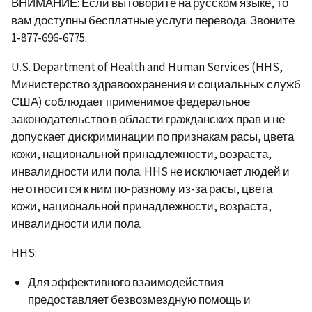
ВНИМАНИЕ: Если вы говорите на русском языке, то
вам доступны бесплатные услуги перевода. Звоните
1-877-696-6775.
U.S. Department of Health and Human Services (HHS,
Министерство здравоохранения и социальных служб
США) соблюдает применимое федеральное
законодательство в области гражданских прав и не
допускает дискриминации по признакам расы, цвета
кожи, национальной принадлежности, возраста,
инвалидности или пола. HHS не исключает людей и
не относится к ним по-разному из-за расы, цвета
кожи, национальной принадлежности, возраста,
инвалидности или пола.
HHS:
Для эффективного взаимодействия
предоставляет безвозмездную помощь и