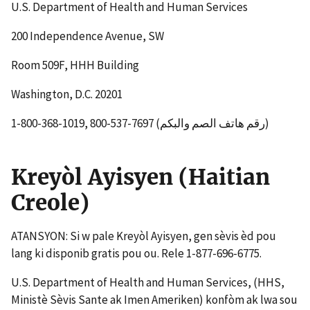
U.S. Department of Health and Human Services
200 Independence Avenue, SW
Room 509F, HHH Building
Washington, D.C. 20201
1-800-368-1019, 800-537-7697 (رقم هاتف الصم والبكم)
Kreyòl Ayisyen (Haitian
Creole)
ATANSYON: Si w pale Kreyòl Ayisyen, gen sèvis èd pou
lang ki disponib gratis pou ou. Rele 1-877-696-6775.
U.S. Department of Health and Human Services, (HHS,
Ministè Sèvis Sante ak Imen Ameriken) konfòm ak lwa sou