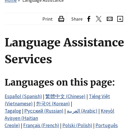
Home
Language Assistance
Print
Share
Language Assistance
Services
Languages on this page
:
Español (Spanish)
|
繁體中文 (Chinese)
|
Tiếng Việt
(Vietnamese)
|
한국어 (Korean)
|
Tagalog
|
Русский (Russian)
|
العربية (Arabic)
|
Kreyòl
Ayisyen (Haitian
Creole)
|
Français (French)
|
Polski (Polish)
|
Português